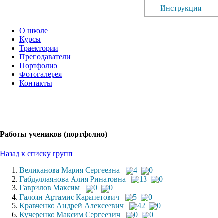
Инструкции
О школе
Курсы
Траектории
Преподаватели
Портфолио
Фотогалерея
Контакты
Работы учеников (портфолио)
Назад к списку групп
Великанова Мария Сергеевна
4
0
Габдуллаянова Алия Ринатовна
13
0
Гаврилов Максим
0
0
Галоян Артамис Карапетович
5
0
Кравченко Андрей Алексеевич
42
0
Кучеренко Максим Сергеевич
0
0