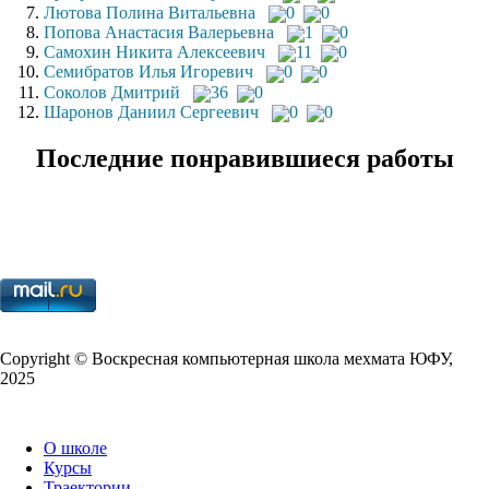
Лютова Полина Витальевна
0
0
Попова Анастасия Валерьевна
1
0
Самохин Никита Алексеевич
11
0
Семибратов Илья Игоревич
0
0
Соколов Дмитрий
36
0
Шаронов Даниил Сергеевич
0
0
Последние понравившиеся работы
Copy­right © Воскресная компьютерная школа мехмата
ЮФУ
,
2025
О школе
Курсы
Траектории