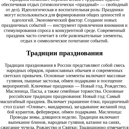
обеспечивая отдых (этимологически «праздный» — свободный
от дел). Идеологическая и воспитательная роль: Праздники
могут использоваться для формирования общих ценностей и
идеологий. Экономический фактор: Создание новых
праздничных событий — инструмент привлечения внимания и
стимулирования спроса в конкурентной среде. Современный
праздник часто сочетает в себе развлекательные элементы,
отдых и символическое почитание событий.
Традиции празднования
Традиции празднования в России представляют собой смесь
народных обрядов, православных обычаев и современных
светских привычек. Основные элементы включают массовые
гуляния, пышные застолья, обмен подарками и посещение
мероприятий. Ключевые праздники — Новый год, Рождество,
Масленица, Пасха, а также семейные торжества. Основные
российские традиции празднования: Новый год: Самый
масштабный праздник. Включает украшение ёлки, праздничный
стол (салат «Оливье», мандарины), загадывание желаний под
бой курантов, фейерверки, обмен подарками. Масленица:
Проводы зимы, длящиеся неделю. Традиции включают
выпекание блинов, народные гуляния, катание на санях,
сжигание чучела. Рождество и Святки: Традиционно отмечается