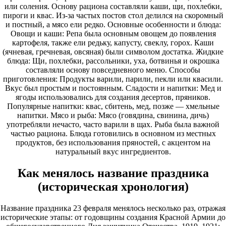
или соления. Основу рациона составляли каши, щи, похлебки,
пироги и квас. Из-за частых постов стол делился на скоромный
и постный, а мясо ели редко. Основные особенности и блюда:
Овощи и каши: Репа была основным овощем до появления
картофеля, также ели редьку, капусту, свеклу, горох. Каши
(ячневая, гречневая, овсяная) были символом достатка. Жидкие
блюда: Щи, похлебки, рассольники, уха, ботвинья и окрошка
составляли основу повседневного меню. Способы
приготовления: Продукты варили, парили, пекли или квасили.
Вкус был простым и постоянным. Сладости и напитки: Мед и
ягоды использовались для создания десертов, пряников.
Популярные напитки: квас, сбитень, мед, позже — хмельные
напитки. Мясо и рыба: Мясо (говядина, свинина, дичь)
употребляли нечасто, часто варили в щах. Рыба была важной
частью рациона. Блюда готовились в основном из местных
продуктов, без использования пряностей, с акцентом на
натуральный вкус ингредиентов.
Как менялось название праздника
(историческая хронология)
Название праздника
23
февраля менялось несколько раз, отражая
исторические этапы: от годовщины создания Красной Армии до