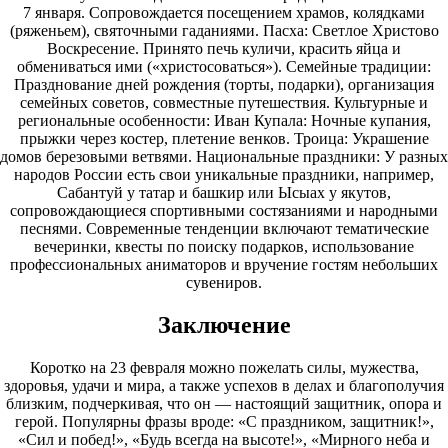
7
января. Сопровождается посещением храмов, колядками
(ряженьем), святочными гаданиями. Пасха: Светлое Христово
Воскресение. Принято печь куличи, красить яйца и
обмениваться ими («христосоваться»). Семейные традиции:
Празднование дней рождения (торты, подарки), организация
семейных советов, совместные путешествия. Культурные и
региональные особенности: Иван Купала: Ночные купания,
прыжки через костер, плетение венков. Троица: Украшение
домов березовыми ветвями. Национальные праздники: У разных
народов России есть свои уникальные праздники, например,
Сабантуй у татар и башкир или Ысыах у якутов,
сопровождающиеся спортивными состязаниями и народными
песнями. Современные тенденции включают тематические
вечеринки, квесты по поиску подарков, использование
профессиональных аниматоров и вручение гостям небольших
сувениров.
Заключение
Коротко на
23
февраля можно пожелать силы, мужества,
здоровья, удачи и мира, а также успехов в делах и благополучия
близким, подчеркивая, что он — настоящий защитник, опора и
герой. Популярны фразы вроде: «С праздником, защитник!»,
«Сил и побед!», «Будь всегда на высоте!», «Мирного неба и