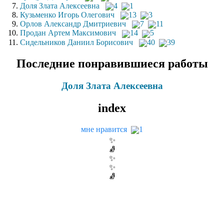
Доля Злата Алексеевна
4
1
Кузьменко Игорь Олегович
13
3
Орлов Александр Дмитриевич
7
11
Продан Артем Максимович
14
5
Сидельников Даниил Борисович
40
39
Последние понравившиеся работы
Доля Злата Алексеевна
index
мне нравится
1
✨
🧦
✨
✨
🧦