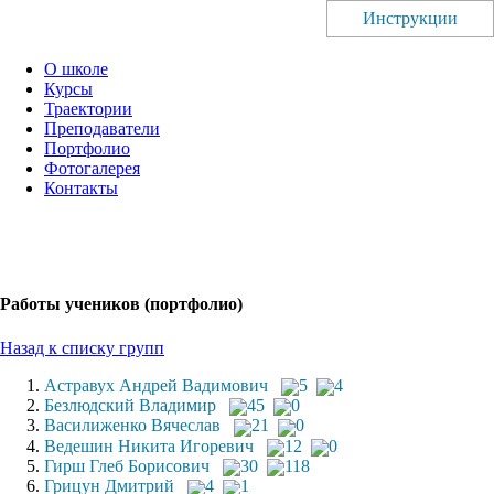
Инструкции
О школе
Курсы
Траектории
Преподаватели
Портфолио
Фотогалерея
Контакты
Работы учеников (портфолио)
Назад к списку групп
Астравух Андрей Вадимович
5
4
Безлюдский Владимир
45
0
Василиженко Вячеслав
21
0
Ведешин Никита Игоревич
12
0
Гирш Глеб Борисович
30
118
Грицун Дмитрий
4
1