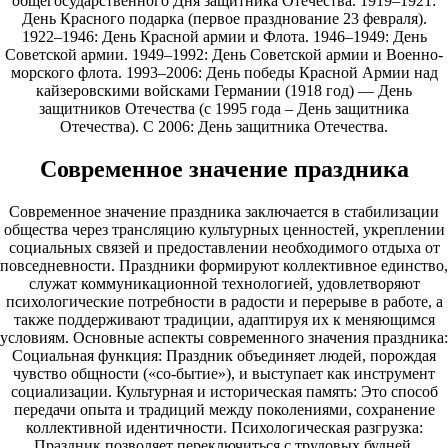
общегосударственного Дня защитника Отечества.
1919
–
1921
:
День Красного подарка (первое празднование
23
февраля).
1922
–
1946
: День Красной армии и Флота.
1946
–
1949
: День
Советской армии.
1949
–
1992
: День Советской армии и Военно-
морского флота.
1993
–
2006
: День победы Красной Армии над
кайзеровскими войсками Германии (
1918
год) — День
защитников Отечества (с
1995
года – День защитника
Отечества). С
2006
: День защитника Отечества.
Современное значение праздника
Современное значение праздника заключается в стабилизации
общества через трансляцию культурных ценностей, укреплении
социальных связей и предоставлении необходимого отдыха от
повседневности. Праздники формируют коллективное единство,
служат коммуникационной технологией, удовлетворяют
психологические потребности в радости и перерыве в работе, а
также поддерживают традиции, адаптируя их к меняющимся
условиям. Основные аспекты современного значения праздника:
Социальная функция: Праздник объединяет людей, порождая
чувство общности («со-бытие»), и выступает как инструмент
социализации. Культурная и историческая память: Это способ
передачи опыта и традиций между поколениями, сохранение
коллективной идентичности. Психологическая разгрузка:
Праздник позволяет переключиться с трудовых будней,