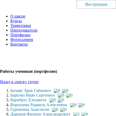
Инструкции
О школе
Курсы
Траектории
Преподаватели
Портфолио
Фотогалерея
Контакты
Работы учеников (портфолио)
Назад к списку групп
Балаян Эрик Гайкович
0
0
Барилко Иван Сергеевич
0
0
Варибрус Елизавета
0
0
Воропаева Радмила Алексеевна
0
0
Гуревнина Анастасия
0
0
Доровов Филипп Александрович
3
0