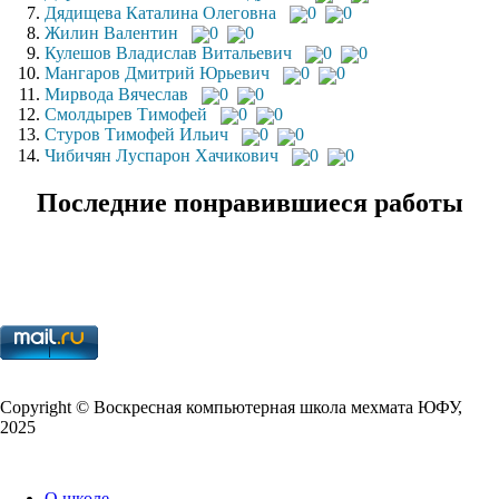
Дядищева Каталина Олеговна
0
0
Жилин Валентин
0
0
Кулешов Владислав Витальевич
0
0
Мангаров Дмитрий Юрьевич
0
0
Мирвода Вячеслав
0
0
Смолдырев Тимофей
0
0
Стуров Тимофей Ильич
0
0
Чибичян Луспарон Хачикович
0
0
Последние понравившиеся работы
Copy­right © Воскресная компьютерная школа мехмата
ЮФУ
,
2025
О школе