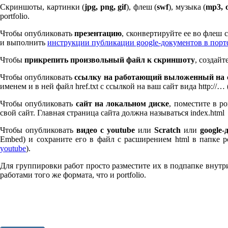
Скриншоты, картинки (
jpg, png, gif
), флеш (
swf
), музыка (
mp
3
, 
port­fo­lio.
Чтобы опубликовать
презентацию
, сконвертируйте ее во флеш
и выполнить
инструкции публикации google-документов в пор
Чтобы
прикрепить произвольный файл к скриншоту
, создай
Чтобы опубликовать
ссылку на работающий выложенный на с
именем и в ней файл href.txt с ссылкой на ваш сайт вида http://…
Чтобы опубликовать
сайт на локальном диске
, поместите в po
свой сайт. Главная страница сайта должна называться index.html
Чтобы опубликовать
видео с youtube
или
Scratch
или
google-
Embed) и сохраните его в файл с расширением html в папке po
youtube
).
Для группировки работ просто разместите их в подпапке внутри 
работами того же формата, что и port­fo­lio.