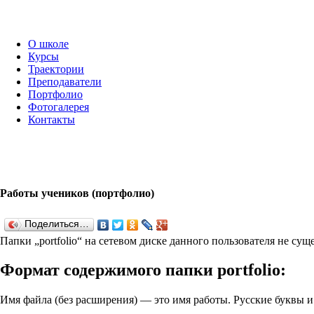
О школе
Курсы
Траектории
Преподаватели
Портфолио
Фотогалерея
Контакты
Работы учеников (портфолио)
Поделиться…
Папки „port­fo­lio“ на сетевом диске данного пользователя не су
Формат содержимого папки port­fo­lio:
Имя файла (без расширения) — это имя работы. Русские буквы 