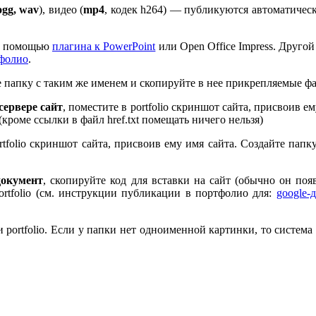
ogg, wav
), видео (
mp
4
, кодек h
264
) — публикуются автоматическ
 с помощью
плагина к Pow­er­Point
или Open Office Impress. Другой
тфолио
.
те папку с таким же именем и скопируйте в нее прикрепляемые ф
ервере сайт
, поместите в port­fo­lio скриншот сайта, присвоив 
 (кроме ссылки в файл href.txt помещать ничего нельзя)
rt­fo­lio скриншот сайта, присвоив ему имя сайта. Создайте пап
документ
, скопируйте код для вставки на сайт (обычно он по
rt­fo­lio (см. инструкции публикации в портфолио для:
google-
port­fo­lio. Если у папки нет одноименной картинки, то система