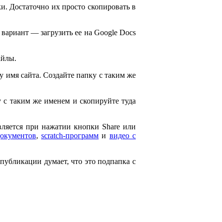
и. Достаточно их просто скопировать в
 вариант — загрузить ее на Google Docs
айлы.
ему имя сайта. Создайте папку с таким же
ку с таким же именем и скопируйте туда
является при нажатии кнопки Share или
документов
,
scratch-программ
и
видео с
 публикации думает, что это подпапка с