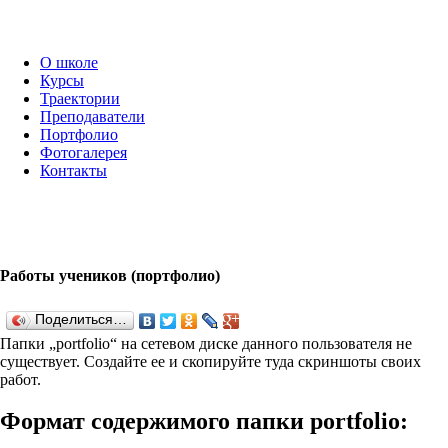
О школе
Курсы
Траектории
Преподаватели
Портфолио
Фотогалерея
Контакты
Работы учеников (портфолио)
Поделиться…
Папки „port­fo­lio“ на сетевом диске данного пользователя не
существует. Создайте ее и скопируйте туда скриншоты своих
работ.
Формат содержимого папки port­fo­lio: