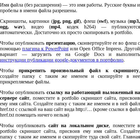
Имя файла (без расширения) — это имя работы. Русские буквы и
пробелы в имени файла разрешены.
Скриншоты, картинки (
jpg, png, gif
), флеш (
swf
), музыка (
mp
3
,
ogg, wav
), видео (
mp
4
, кодек h
264
) — публикуютс
автоматически. Достаточно их просто скопировать в port­fo­lio.
Чтобы опубликовать
презентацию
, сконвертируйте ее во флеш 
помощью
плагина к Pow­er­Point
или Open Office Impress. Другой
вариант — загрузить ее на Google Docs и выполнить
инструкции публикации google-документов в портфолио
.
Чтобы
прикрепить произвольный файл к скриншоту
создайте папку с таким же именем и скопируйте в нее
прикрепляемые файлы.
Чтобы опубликовать
ссылку на работающий выложенный н
сервере сайт
, поместите в port­fo­lio скриншот сайта, присвоив
ему имя сайта. Создайте папку с таким же именем и в ней файл
href.txt с ссылкой на ваш сайт вида http://… (кроме ссылки в файл
href.txt помещать ничего нельзя)
Чтобы опубликовать
сайт на локальном диске
, поместите 
port­fo­lio скриншот сайта, присвоив ему имя сайта. Создайте
папку с таким же именем и скопируйте туда свой сайт. Главная