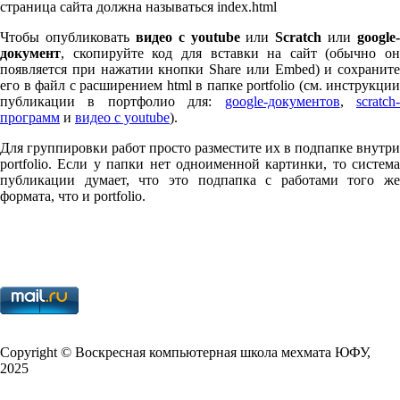
страница сайта должна называться index.html
Чтобы опубликовать
видео с youtube
или
Scratch
или
google-
документ
, скопируйте код для вставки на сайт (обычно он
появляется при нажатии кнопки Share или Embed) и сохраните
его в файл с расширением html в папке port­fo­lio (см. инструкции
публикации в портфолио для:
google-документов
,
scratch
программ
и
видео с youtube
).
Для группировки работ просто разместите их в подпапке внутри
port­fo­lio. Если у папки нет одноименной картинки, то система
публикации думает, что это подпапка с работами того же
формата, что и port­fo­lio.
Copy­right © Воскресная компьютерная школа мехмата
ЮФУ
,
2025