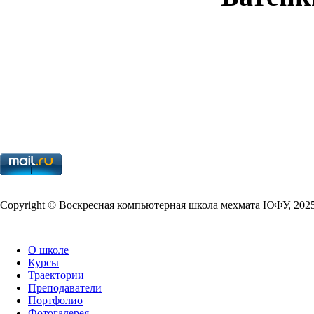
Copy­right © Воскресная компьютерная школа мехмата
ЮФУ
,
202
О школе
Курсы
Траектории
Преподаватели
Портфолио
Фотогалерея