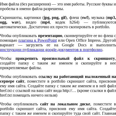
Имя файла (без расширения) — это имя работы. Русские буквы и
пробелы в имени файла разрешены.
Скриншоты, картинки (
jpg, png, gif
), флеш (
swf
), музыка (
mp
3
,
ogg, wav
), видео (
mp
4
, кодек h
264
) — публикуютс
автоматически. Достаточно их просто скопировать в port­fo­lio.
Чтобы опубликовать
презентацию
, сконвертируйте ее во флеш 
помощью
плагина к Pow­er­Point
или Open Office Impress. Другой
вариант — загрузить ее на Google Docs и выполнить
инструкции публикации google-документов в портфолио
.
Чтобы
прикрепить произвольный файл к скриншоту
создайте папку с таким же именем и скопируйте в нее
прикрепляемые файлы.
Чтобы опубликовать
ссылку на работающий выложенный н
сервере сайт
, поместите в port­fo­lio скриншот сайта, присвоив
ему имя сайта. Создайте папку с таким же именем и в ней файл
href.txt с ссылкой на ваш сайт вида http://… (кроме ссылки в файл
href.txt помещать ничего нельзя)
Чтобы опубликовать
сайт на локальном диске
, поместите 
port­fo­lio скриншот сайта, присвоив ему имя сайта. Создайте
папку с таким же именем и скопируйте туда свой сайт. Главная