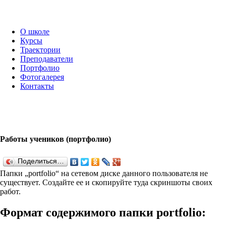
О школе
Курсы
Траектории
Преподаватели
Портфолио
Фотогалерея
Контакты
Работы учеников (портфолио)
Поделиться…
Папки „port­fo­lio“ на сетевом диске данного пользователя не
существует. Создайте ее и скопируйте туда скриншоты своих
работ.
Формат содержимого папки port­fo­lio: