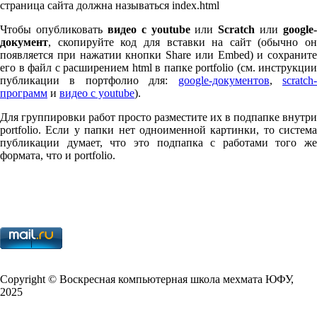
страница сайта должна называться index.html
Чтобы опубликовать
видео с youtube
или
Scratch
или
google-
документ
, скопируйте код для вставки на сайт (обычно он
появляется при нажатии кнопки Share или Embed) и сохраните
его в файл с расширением html в папке port­fo­lio (см. инструкции
публикации в портфолио для:
google-документов
,
scratch
программ
и
видео с youtube
).
Для группировки работ просто разместите их в подпапке внутри
port­fo­lio. Если у папки нет одноименной картинки, то система
публикации думает, что это подпапка с работами того же
формата, что и port­fo­lio.
Copy­right © Воскресная компьютерная школа мехмата
ЮФУ
,
2025