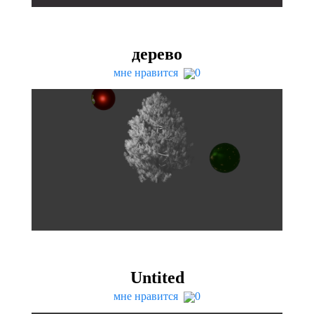
дерево
мне нравится
0
Untited
мне нравится
0