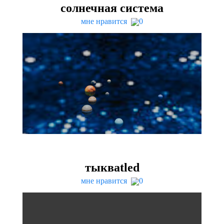
солнечная система
мне нравится
0
тыква­tled
мне нравится
0