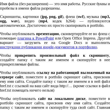
Имя файла (без расширения) — это имя работы. Русские буквы и
пробелы в имени файла разрешены.
Скриншоты, картинки (
jpg, png, gif
), флеш (
swf
), музыка (
mp
3
,
ogg, wav
), видео (
mp
4
, кодек h
264
) — публикуютс
автоматически. Достаточно их просто скопировать в port­fo­lio.
Чтобы опубликовать
презентацию
, сконвертируйте ее во флеш 
помощью
плагина к Pow­er­Point
или Open Office Impress. Другой
вариант — загрузить ее на Google Docs и выполнить
инструкции публикации google-документов в портфолио
.
Чтобы
прикрепить произвольный файл к скриншоту
создайте папку с таким же именем и скопируйте в нее
прикрепляемые файлы.
Чтобы опубликовать
ссылку на работающий выложенный н
сервере сайт
, поместите в port­fo­lio скриншот сайта, присвоив
ему имя сайта. Создайте папку с таким же именем и в ней файл
href.txt с ссылкой на ваш сайт вида http://… (кроме ссылки в файл
href.txt помещать ничего нельзя)
Чтобы опубликовать
сайт на локальном диске
, поместите 
port­fo­lio скриншот сайта, присвоив ему имя сайта. Создайте
папку с таким же именем и скопируйте туда свой сайт. Главная