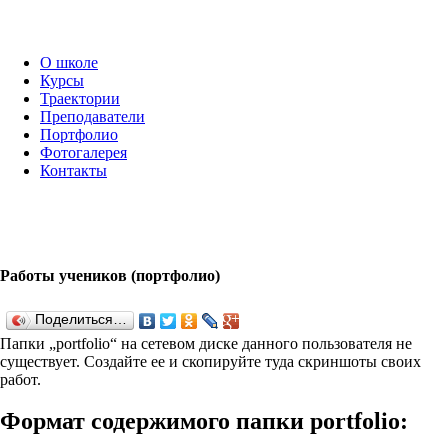
О школе
Курсы
Траектории
Преподаватели
Портфолио
Фотогалерея
Контакты
Работы учеников (портфолио)
Поделиться…
Папки „port­fo­lio“ на сетевом диске данного пользователя не
существует. Создайте ее и скопируйте туда скриншоты своих
работ.
Формат содержимого папки port­fo­lio: