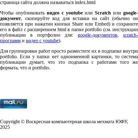
страница сайта должна называться index.html
Чтобы опубликовать
видео с youtube
или
Scratch
или
google-
документ
, скопируйте код для вставки на сайт (обычно он
появляется при нажатии кнопки Share или Embed) и сохраните
его в файл с расширением html в папке port­fo­lio (см. инструкции
публикации в портфолио для:
google-документов
,
scratch
программ
и
видео с youtube
).
Для группировки работ просто разместите их в подпапке внутри
port­fo­lio. Если у папки нет одноименной картинки, то система
публикации думает, что это подпапка с работами того же
формата, что и port­fo­lio.
Copy­right © Воскресная компьютерная школа мехмата
ЮФУ
,
2025