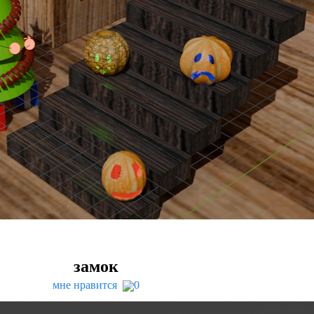
замок
мне нравится
0