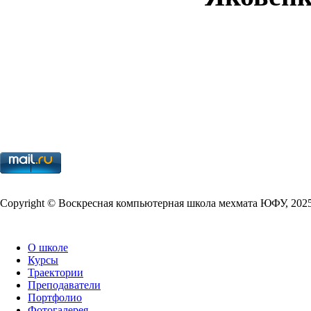
Copy­right © Воскресная компьютерная школа мехмата
ЮФУ
,
202
О школе
Курсы
Траектории
Преподаватели
Портфолио
Фотогалерея