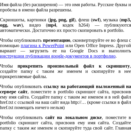
Имя файла (без расширения) — это имя работы. Русские буквы и
пробелы в имени файла разрешены.
Скриншоты, картинки (
jpg, png, gif
), флеш (
swf
), музыка (
mp
3
,
ogg, wav
), видео (
mp
4
, кодек h
264
) — публикуютс
автоматически. Достаточно их просто скопировать в port­fo­lio.
Чтобы опубликовать
презентацию
, сконвертируйте ее во флеш 
помощью
плагина к Pow­er­Point
или Open Office Impress. Другой
вариант — загрузить ее на Google Docs и выполнить
инструкции публикации google-документов в портфолио
.
Чтобы
прикрепить произвольный файл к скриншоту
создайте папку с таким же именем и скопируйте в нее
прикрепляемые файлы.
Чтобы опубликовать
ссылку на работающий выложенный н
сервере сайт
, поместите в port­fo­lio скриншот сайта, присвоив
ему имя сайта. Создайте папку с таким же именем и в ней файл
href.txt с ссылкой на ваш сайт вида http://… (кроме ссылки в файл
href.txt помещать ничего нельзя)
Чтобы опубликовать
сайт на локальном диске
, поместите 
port­fo­lio скриншот сайта, присвоив ему имя сайта. Создайте
папку с таким же именем и скопируйте туда свой сайт. Главная