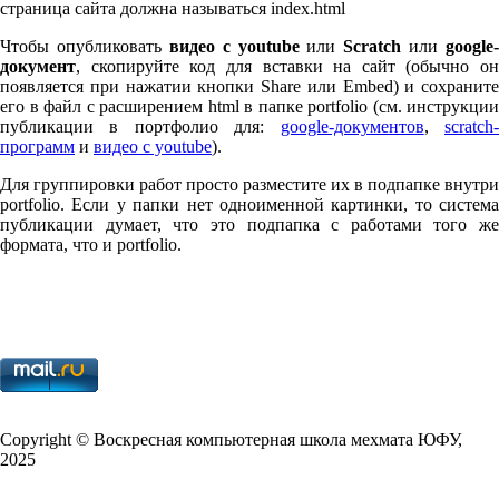
страница сайта должна называться index.html
Чтобы опубликовать
видео с youtube
или
Scratch
или
google-
документ
, скопируйте код для вставки на сайт (обычно он
появляется при нажатии кнопки Share или Embed) и сохраните
его в файл с расширением html в папке port­fo­lio (см. инструкции
публикации в портфолио для:
google-документов
,
scratch
программ
и
видео с youtube
).
Для группировки работ просто разместите их в подпапке внутри
port­fo­lio. Если у папки нет одноименной картинки, то система
публикации думает, что это подпапка с работами того же
формата, что и port­fo­lio.
Copy­right © Воскресная компьютерная школа мехмата
ЮФУ
,
2025