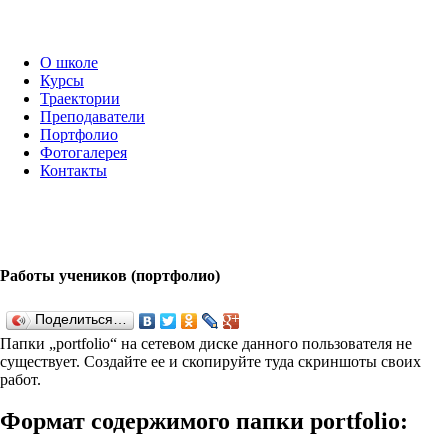
О школе
Курсы
Траектории
Преподаватели
Портфолио
Фотогалерея
Контакты
Работы учеников (портфолио)
Поделиться…
Папки „port­fo­lio“ на сетевом диске данного пользователя не
существует. Создайте ее и скопируйте туда скриншоты своих
работ.
Формат содержимого папки port­fo­lio: