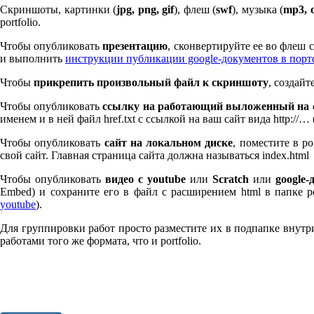
Скриншоты, картинки (
jpg, png, gif
), флеш (
swf
), музыка (
mp
3
, 
port­fo­lio.
Чтобы опубликовать
презентацию
, сконвертируйте ее во флеш
и выполнить
инструкции публикации google-документов в пор
Чтобы
прикрепить произвольный файл к скриншоту
, создай
Чтобы опубликовать
ссылку на работающий выложенный на с
именем и в ней файл href.txt с ссылкой на ваш сайт вида http://…
Чтобы опубликовать
сайт на локальном диске
, поместите в po
свой сайт. Главная страница сайта должна называться index.html
Чтобы опубликовать
видео с youtube
или
Scratch
или
google-
Embed) и сохраните его в файл с расширением html в папке po
youtube
).
Для группировки работ просто разместите их в подпапке внутри 
работами того же формата, что и port­fo­lio.