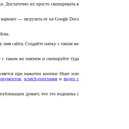
и. Достаточно их просто скопировать в
 вариант — загрузить ее на Google Docs
айлы.
ему имя сайта. Создайте папку с таким же
ку с таким же именем и скопируйте туда
является при нажатии кнопки Share или
документов
,
scratch-программ
и
видео с
 публикации думает, что это подпапка с