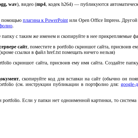
ogg, wav
), видео (
mp
4
, кодек h
264
) — публикуются автоматическ
 с помощью
плагина к Pow­er­Point
или Open Office Impress. Другой
тфолио
.
те папку с таким же именем и скопируйте в нее прикрепляемые ф
ервере сайт
, поместите в port­fo­lio скриншот сайта, присвоив 
 (кроме ссылки в файл href.txt помещать ничего нельзя)
rt­fo­lio скриншот сайта, присвоив ему имя сайта. Создайте пап
документ
, скопируйте код для вставки на сайт (обычно он по
rt­fo­lio (см. инструкции публикации в портфолио для:
google-
port­fo­lio. Если у папки нет одноименной картинки, то система