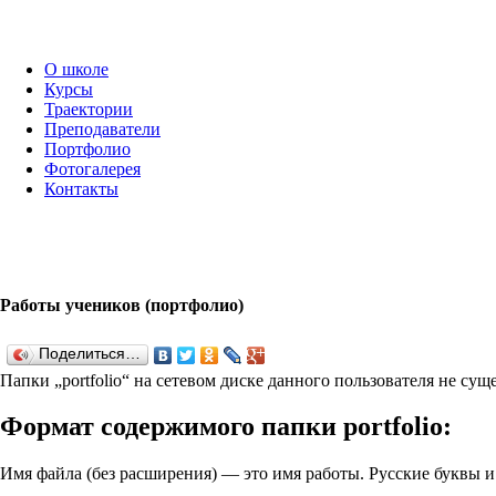
О школе
Курсы
Траектории
Преподаватели
Портфолио
Фотогалерея
Контакты
Работы учеников (портфолио)
Поделиться…
Папки „port­fo­lio“ на сетевом диске данного пользователя не су
Формат содержимого папки port­fo­lio:
Имя файла (без расширения) — это имя работы. Русские буквы 