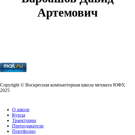
Артемович
Copy­right © Воскресная компьютерная школа мехмата
ЮФУ
,
2025
О школе
Курсы
Траектории
Преподаватели
Портфолио