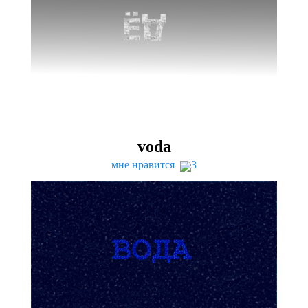
voda
мне нравится
3