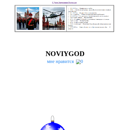
NOVIY­GOD
мне нравится
0