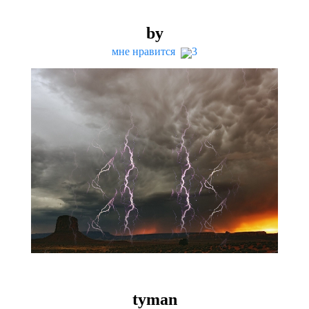
by
мне нравится
3
tyman