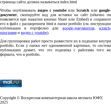
страница сайта должна называться index.html
Чтобы опубликовать
видео с youtube
или
Scratch
или
google-
документ
, скопируйте код для вставки на сайт (обычно он
появляется при нажатии кнопки Share или Embed) и сохраните
его в файл с расширением html в папке port­fo­lio (см. инструкции
публикации в портфолио для:
google-документов
,
scratch
программ
и
видео с youtube
).
Для группировки работ просто разместите их в подпапке внутри
port­fo­lio. Если у папки нет одноименной картинки, то система
публикации думает, что это подпапка с работами того же
формата, что и port­fo­lio.
Copy­right © Воскресная компьютерная школа мехмата
ЮФУ
,
2025