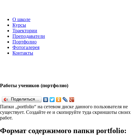
О школе
Курсы
Траектории
Преподаватели
Портфолио
Фотогалерея
Контакты
Работы учеников (портфолио)
Поделиться…
Папки „port­fo­lio“ на сетевом диске данного пользователя не
существует. Создайте ее и скопируйте туда скриншоты своих
работ.
Формат содержимого папки port­fo­lio: