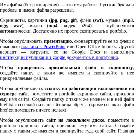
Имя файла (без расширения) — это имя работы. Русские буквы и
пробелы в имени файла разрешены.
Скриншоты, картинки (
jpg, png, gif
), флеш (
swf
), музыка (
mp
3
,
ogg, wav
), видео (
mp
4
, кодек h
264
) — публикуютс
автоматически. Достаточно их просто скопировать в port­fo­lio.
Чтобы опубликовать
презентацию
, сконвертируйте ее во флеш 
помощью
плагина к Pow­er­Point
или Open Office Impress. Другой
вариант — загрузить ее на Google Docs и выполнить
инструкции публикации google-документов в портфолио
.
Чтобы
прикрепить произвольный файл к скриншоту
создайте папку с таким же именем и скопируйте в нее
прикрепляемые файлы.
Чтобы опубликовать
ссылку на работающий выложенный н
сервере сайт
, поместите в port­fo­lio скриншот сайта, присвоив
ему имя сайта. Создайте папку с таким же именем и в ней файл
href.txt с ссылкой на ваш сайт вида http://… (кроме ссылки в файл
href.txt помещать ничего нельзя)
Чтобы опубликовать
сайт на локальном диске
, поместите 
port­fo­lio скриншот сайта, присвоив ему имя сайта. Создайте
папку с таким же именем и скопируйте туда свой сайт. Главная