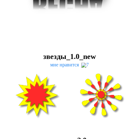
звезды_
1
.
0
_new
мне нравится
7