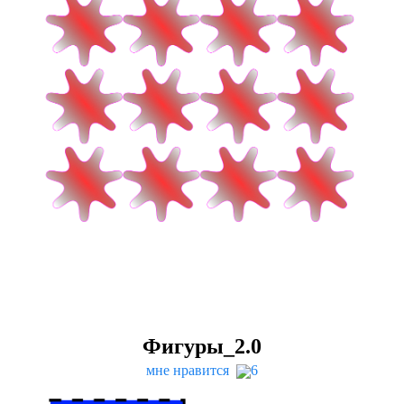
Фигуры_
2
.
0
мне нравится
6