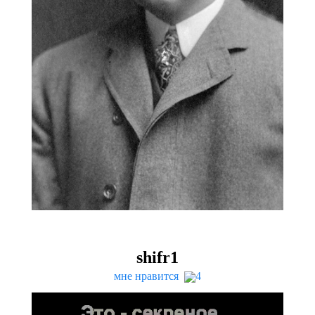
shifr
1
мне нравится
4