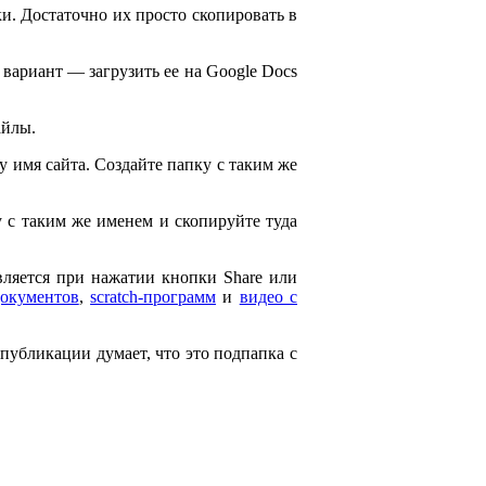
и. Достаточно их просто скопировать в
 вариант — загрузить ее на Google Docs
айлы.
ему имя сайта. Создайте папку с таким же
ку с таким же именем и скопируйте туда
является при нажатии кнопки Share или
документов
,
scratch-программ
и
видео с
 публикации думает, что это подпапка с