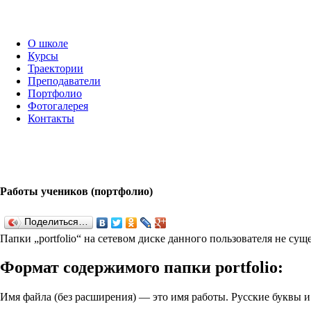
О школе
Курсы
Траектории
Преподаватели
Портфолио
Фотогалерея
Контакты
Работы учеников (портфолио)
Поделиться…
Папки „port­fo­lio“ на сетевом диске данного пользователя не су
Формат содержимого папки port­fo­lio:
Имя файла (без расширения) — это имя работы. Русские буквы 