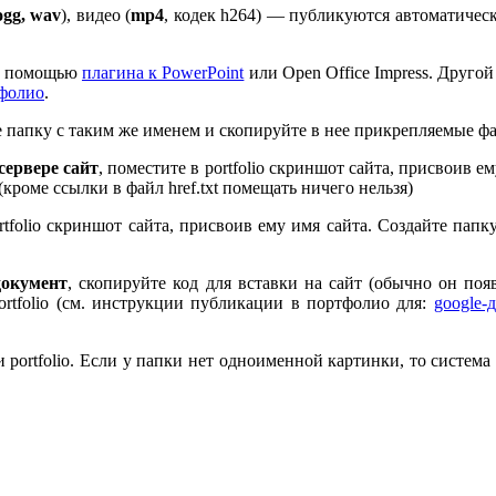
ogg, wav
), видео (
mp
4
, кодек h
264
) — публикуются автоматическ
 с помощью
плагина к Pow­er­Point
или Open Office Impress. Другой
тфолио
.
те папку с таким же именем и скопируйте в нее прикрепляемые ф
ервере сайт
, поместите в port­fo­lio скриншот сайта, присвоив 
 (кроме ссылки в файл href.txt помещать ничего нельзя)
rt­fo­lio скриншот сайта, присвоив ему имя сайта. Создайте пап
документ
, скопируйте код для вставки на сайт (обычно он по
rt­fo­lio (см. инструкции публикации в портфолио для:
google-
port­fo­lio. Если у папки нет одноименной картинки, то система