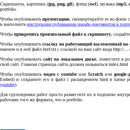
Скриншоты, картинки (
jpg, png, gif
), флеш (
swf
), музыка (
mp
3
, 
port­fo­lio.
Чтобы опубликовать
презентацию
, сконвертируйте ее во флеш
и выполнить
инструкции публикации google-документов в пор
Чтобы
прикрепить произвольный файл к скриншоту
, создай
Чтобы опубликовать
ссылку на работающий выложенный на с
именем и в ней файл href.txt с ссылкой на ваш сайт вида http://…
Чтобы опубликовать
сайт на локальном диске
, поместите в po
свой сайт. Главная страница сайта должна называться index.html
Чтобы опубликовать
видео с youtube
или
Scratch
или
google-
Embed) и сохраните его в файл с расширением html в папке po
youtube
).
Для группировки работ просто разместите их в подпапке внутри 
работами того же формата, что и port­fo­lio.