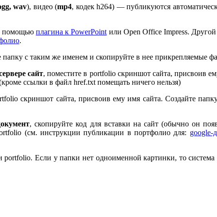
ogg, wav
), видео (
mp
4
, кодек h
264
) — публикуются автоматическ
 с помощью
плагина к Pow­er­Point
или Open Office Impress. Другой
тфолио
.
те папку с таким же именем и скопируйте в нее прикрепляемые ф
ервере сайт
, поместите в port­fo­lio скриншот сайта, присвоив 
 (кроме ссылки в файл href.txt помещать ничего нельзя)
rt­fo­lio скриншот сайта, присвоив ему имя сайта. Создайте пап
документ
, скопируйте код для вставки на сайт (обычно он по
rt­fo­lio (см. инструкции публикации в портфолио для:
google-
port­fo­lio. Если у папки нет одноименной картинки, то система