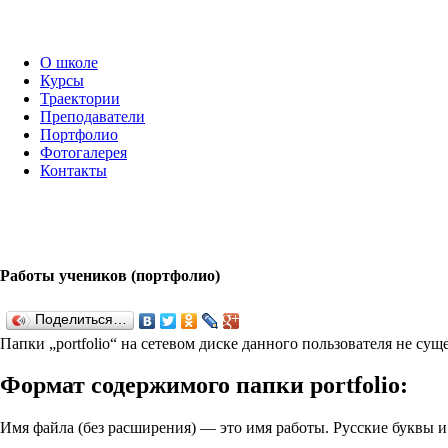
О школе
Курсы
Траектории
Преподаватели
Портфолио
Фотогалерея
Контакты
Работы учеников (портфолио)
Поделиться…
Папки „port­fo­lio“ на сетевом диске данного пользователя не су
Формат содержимого папки port­fo­lio:
Имя файла (без расширения) — это имя работы. Русские буквы 