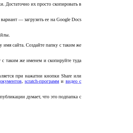
и. Достаточно их просто скопировать в
 вариант — загрузить ее на Google Docs
айлы.
ему имя сайта. Создайте папку с таким же
ку с таким же именем и скопируйте туда
является при нажатии кнопки Share или
документов
,
scratch-программ
и
видео с
 публикации думает, что это подпапка с