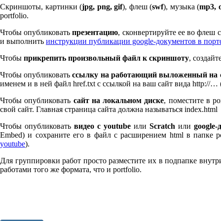
Скриншоты, картинки (
jpg, png, gif
), флеш (
swf
), музыка (
mp
3
, 
port­fo­lio.
Чтобы опубликовать
презентацию
, сконвертируйте ее во флеш
и выполнить
инструкции публикации google-документов в пор
Чтобы
прикрепить произвольный файл к скриншоту
, создай
Чтобы опубликовать
ссылку на работающий выложенный на с
именем и в ней файл href.txt с ссылкой на ваш сайт вида http://…
Чтобы опубликовать
сайт на локальном диске
, поместите в po
свой сайт. Главная страница сайта должна называться index.html
Чтобы опубликовать
видео с youtube
или
Scratch
или
google-
Embed) и сохраните его в файл с расширением html в папке po
youtube
).
Для группировки работ просто разместите их в подпапке внутри 
работами того же формата, что и port­fo­lio.