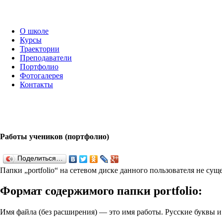
О школе
Курсы
Траектории
Преподаватели
Портфолио
Фотогалерея
Контакты
Работы учеников (портфолио)
Поделиться…
Папки „port­fo­lio“ на сетевом диске данного пользователя не су
Формат содержимого папки port­fo­lio:
Имя файла (без расширения) — это имя работы. Русские буквы 