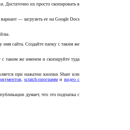
и. Достаточно их просто скопировать в
 вариант — загрузить ее на Google Docs
айлы.
ему имя сайта. Создайте папку с таким же
ку с таким же именем и скопируйте туда
является при нажатии кнопки Share или
документов
,
scratch-программ
и
видео с
 публикации думает, что это подпапка с