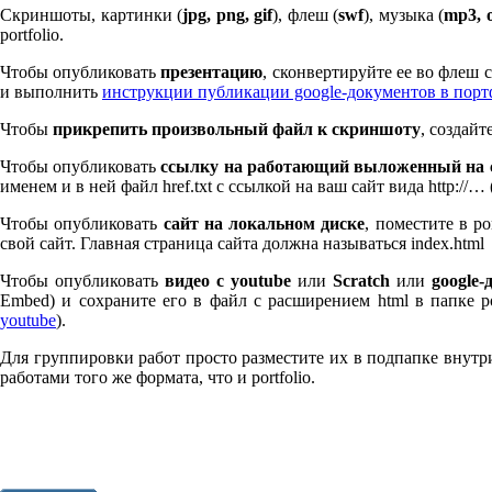
Скриншоты, картинки (
jpg, png, gif
), флеш (
swf
), музыка (
mp
3
, 
port­fo­lio.
Чтобы опубликовать
презентацию
, сконвертируйте ее во флеш
и выполнить
инструкции публикации google-документов в пор
Чтобы
прикрепить произвольный файл к скриншоту
, создай
Чтобы опубликовать
ссылку на работающий выложенный на с
именем и в ней файл href.txt с ссылкой на ваш сайт вида http://…
Чтобы опубликовать
сайт на локальном диске
, поместите в po
свой сайт. Главная страница сайта должна называться index.html
Чтобы опубликовать
видео с youtube
или
Scratch
или
google-
Embed) и сохраните его в файл с расширением html в папке po
youtube
).
Для группировки работ просто разместите их в подпапке внутри 
работами того же формата, что и port­fo­lio.