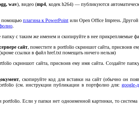
ogg, wav
), видео (
mp
4
, кодек h
264
) — публикуются автоматическ
 с помощью
плагина к Pow­er­Point
или Open Office Impress. Другой
тфолио
.
те папку с таким же именем и скопируйте в нее прикрепляемые ф
ервере сайт
, поместите в port­fo­lio скриншот сайта, присвоив 
 (кроме ссылки в файл href.txt помещать ничего нельзя)
rt­fo­lio скриншот сайта, присвоив ему имя сайта. Создайте пап
документ
, скопируйте код для вставки на сайт (обычно он по
rt­fo­lio (см. инструкции публикации в портфолио для:
google-
port­fo­lio. Если у папки нет одноименной картинки, то система