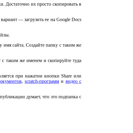
и. Достаточно их просто скопировать в
 вариант — загрузить ее на Google Docs
айлы.
ему имя сайта. Создайте папку с таким же
ку с таким же именем и скопируйте туда
является при нажатии кнопки Share или
документов
,
scratch-программ
и
видео с
 публикации думает, что это подпапка с