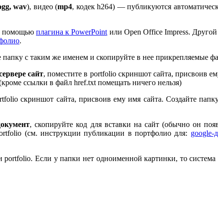
ogg, wav
), видео (
mp
4
, кодек h
264
) — публикуются автоматическ
 с помощью
плагина к Pow­er­Point
или Open Office Impress. Другой
тфолио
.
те папку с таким же именем и скопируйте в нее прикрепляемые ф
ервере сайт
, поместите в port­fo­lio скриншот сайта, присвоив 
 (кроме ссылки в файл href.txt помещать ничего нельзя)
rt­fo­lio скриншот сайта, присвоив ему имя сайта. Создайте пап
документ
, скопируйте код для вставки на сайт (обычно он по
rt­fo­lio (см. инструкции публикации в портфолио для:
google-
port­fo­lio. Если у папки нет одноименной картинки, то система