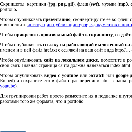
Скриншоты, картинки (
jpg, png, gif
), флеш (
swf
), музыка (
mp
3
, 
port­fo­lio.
Чтобы опубликовать
презентацию
, сконвертируйте ее во флеш
и выполнить
инструкции публикации google-документов в пор
Чтобы
прикрепить произвольный файл к скриншоту
, создай
Чтобы опубликовать
ссылку на работающий выложенный на с
именем и в ней файл href.txt с ссылкой на ваш сайт вида http://…
Чтобы опубликовать
сайт на локальном диске
, поместите в po
свой сайт. Главная страница сайта должна называться index.html
Чтобы опубликовать
видео с youtube
или
Scratch
или
google-
Embed) и сохраните его в файл с расширением html в папке po
youtube
).
Для группировки работ просто разместите их в подпапке внутри 
работами того же формата, что и port­fo­lio.