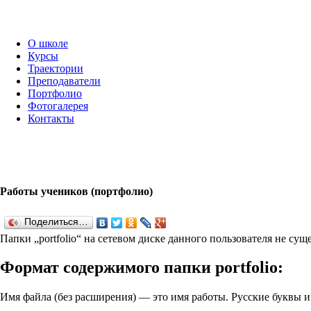
О школе
Курсы
Траектории
Преподаватели
Портфолио
Фотогалерея
Контакты
Работы учеников (портфолио)
Поделиться…
Папки „port­fo­lio“ на сетевом диске данного пользователя не су
Формат содержимого папки port­fo­lio:
Имя файла (без расширения) — это имя работы. Русские буквы 