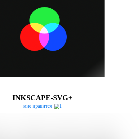
INKSCAPE-SVG
+
мне нравится
1