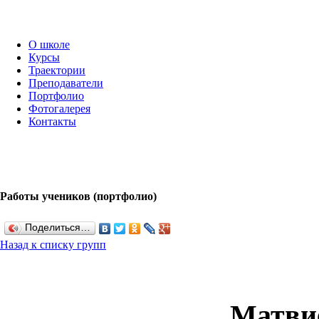
О школе
Курсы
Траектории
Преподаватели
Портфолио
Фотогалерея
Контакты
Работы учеников (портфолио)
Поделиться…
Назад к списку групп
Матви