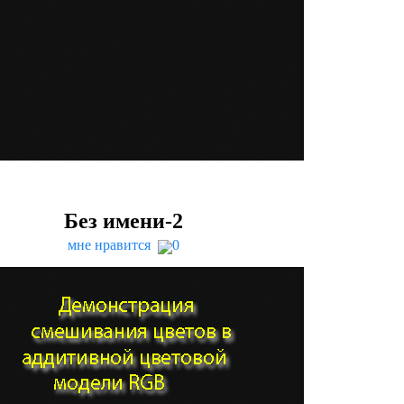
Без имени-
2
мне нравится
0