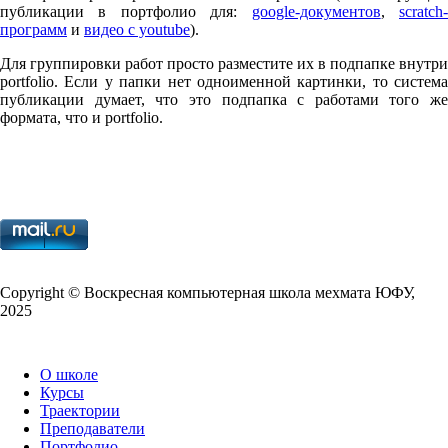
публикации в портфолио для:
google-документов
,
scratch
программ
и
видео с youtube
).
Для группировки работ просто разместите их в подпапке внутри
port­fo­lio. Если у папки нет одноименной картинки, то система
публикации думает, что это подпапка с работами того же
формата, что и port­fo­lio.
Copy­right © Воскресная компьютерная школа мехмата
ЮФУ
,
2025
О школе
Курсы
Траектории
Преподаватели
Портфолио