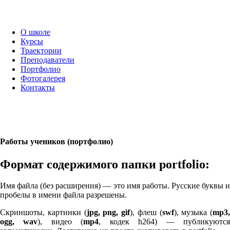
О школе
Курсы
Траектории
Преподаватели
Портфолио
Фотогалерея
Контакты
Работы учеников (портфолио)
Формат содержимого папки port­fo­lio:
Имя файла (без расширения) — это имя работы. Русские буквы и
пробелы в имени файла разрешены.
Скриншоты, картинки (
jpg, png, gif
), флеш (
swf
), музыка (
mp
3
,
ogg, wav
), видео (
mp
4
, кодек h
264
) — публикуютс