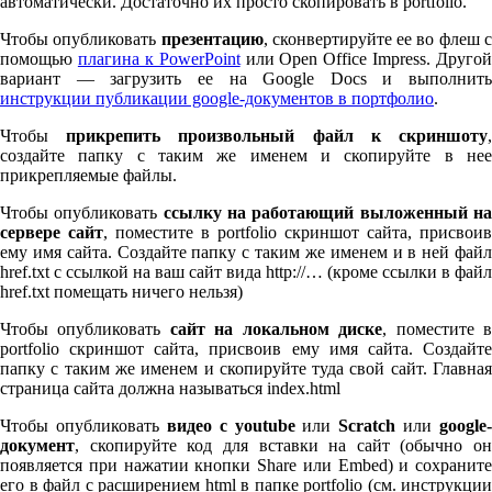
автоматически. Достаточно их просто скопировать в port­fo­lio.
Чтобы опубликовать
презентацию
, сконвертируйте ее во флеш 
помощью
плагина к Pow­er­Point
или Open Office Impress. Другой
вариант — загрузить ее на Google Docs и выполнить
инструкции публикации google-документов в портфолио
.
Чтобы
прикрепить произвольный файл к скриншоту
создайте папку с таким же именем и скопируйте в нее
прикрепляемые файлы.
Чтобы опубликовать
ссылку на работающий выложенный н
сервере сайт
, поместите в port­fo­lio скриншот сайта, присвоив
ему имя сайта. Создайте папку с таким же именем и в ней файл
href.txt с ссылкой на ваш сайт вида http://… (кроме ссылки в файл
href.txt помещать ничего нельзя)
Чтобы опубликовать
сайт на локальном диске
, поместите 
port­fo­lio скриншот сайта, присвоив ему имя сайта. Создайте
папку с таким же именем и скопируйте туда свой сайт. Главная
страница сайта должна называться index.html
Чтобы опубликовать
видео с youtube
или
Scratch
или
google-
документ
, скопируйте код для вставки на сайт (обычно он
появляется при нажатии кнопки Share или Embed) и сохраните
его в файл с расширением html в папке port­fo­lio (см. инструкции