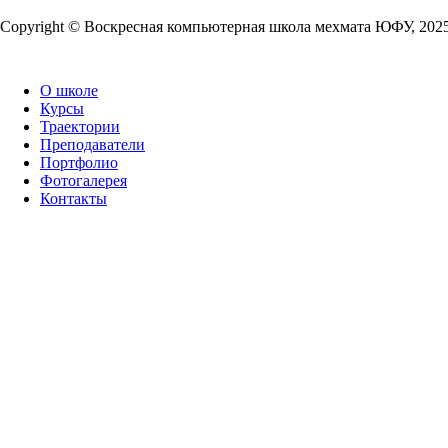
Copy­right © Воскресная компьютерная школа мехмата
ЮФУ
,
202
О школе
Курсы
Траектории
Преподаватели
Портфолио
Фотогалерея
Контакты