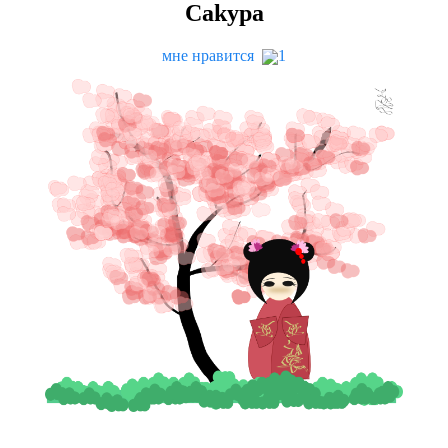
Cakypa
мне нравится
1