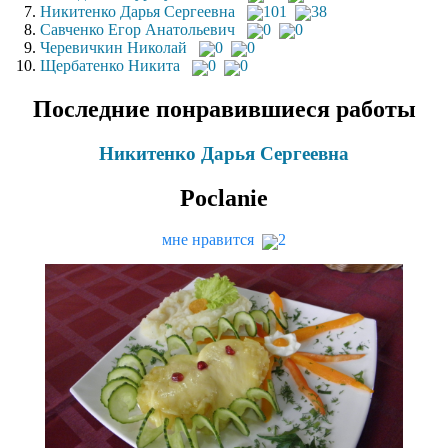
Никитенко Дарья Сергеевна
101
38
Савченко Егор Анатольевич
0
0
Черевичкин Николай
0
0
Щербатенко Никита
0
0
Последние понравившиеся работы
Никитенко Дарья Сергеевна
Poclanie
мне нравится
2