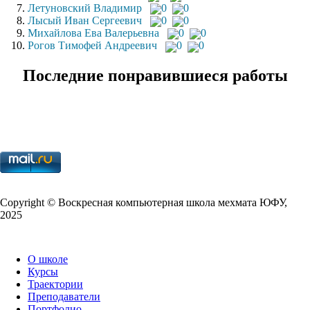
Летуновский Владимир
0
0
Лысый Иван Сергеевич
0
0
Михайлова Ева Валерьевна
0
0
Рогов Тимофей Андреевич
0
0
Последние понравившиеся работы
Copy­right © Воскресная компьютерная школа мехмата
ЮФУ
,
2025
О школе
Курсы
Траектории
Преподаватели
Портфолио