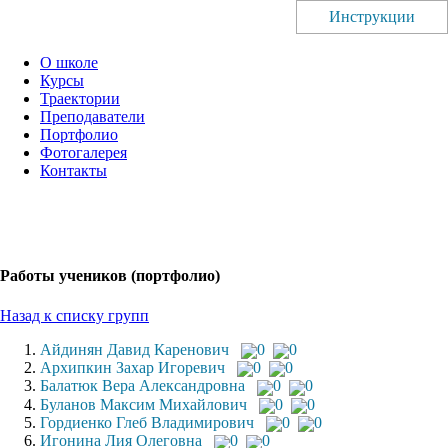
Инструкции
О школе
Курсы
Траектории
Преподаватели
Портфолио
Фотогалерея
Контакты
Работы учеников (портфолио)
Назад к списку групп
Айдинян Давид Каренович
0
0
Архипкин Захар Игоревич
0
0
Балатюк Вера Александровна
0
0
Буланов Максим Михайлович
0
0
Гордиенко Глеб Владимирович
0
0
Игонина Лия Олеговна
0
0