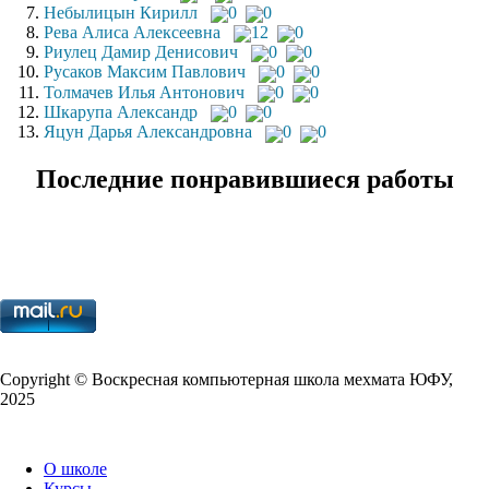
Небылицын Кирилл
0
0
Рева Алиса Алексеевна
12
0
Риулец Дамир Денисович
0
0
Русаков Максим Павлович
0
0
Толмачев Илья Антонович
0
0
Шкарупа Александр
0
0
Яцун Дарья Александровна
0
0
Последние понравившиеся работы
Copy­right © Воскресная компьютерная школа мехмата
ЮФУ
,
2025
О школе
Курсы