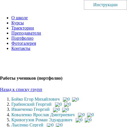
Инструкции
О школе
Курсы
Траектории
Преподаватели
Портфолио
Фотогалерея
Контакты
Работы учеников (портфолио)
Назад к списку групп
Бойко Егор Михайлович
0
0
Грабинский Георгий
0
0
Иванченко Георгий
0
0
Коваленко Ярослав Дмитриевич
0
0
Кривогузов Роман Эдуардович
0
0
Лысенко Сергей
0
0