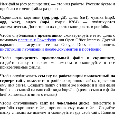
Имя файла (без расширения) — это имя работы. Русские буквы и
пробелы в имени файла разрешены.
Скриншоты, картинки (
jpg, png, gif
), флеш (
swf
), музыка (
mp
3
,
ogg, wav
), видео (
mp
4
, кодек h
264
) — публикуютс
автоматически. Достаточно их просто скопировать в port­fo­lio.
Чтобы опубликовать
презентацию
, сконвертируйте ее во флеш 
помощью
плагина к Pow­er­Point
или Open Office Impress. Другой
вариант — загрузить ее на Google Docs и выполнить
инструкции публикации google-документов в портфолио
.
Чтобы
прикрепить произвольный файл к скриншоту
создайте папку с таким же именем и скопируйте в нее
прикрепляемые файлы.
Чтобы опубликовать
ссылку на работающий выложенный н
сервере сайт
, поместите в port­fo­lio скриншот сайта, присвоив
ему имя сайта. Создайте папку с таким же именем и в ней файл
href.txt с ссылкой на ваш сайт вида http://… (кроме ссылки в файл
href.txt помещать ничего нельзя)
Чтобы опубликовать
сайт на локальном диске
, поместите 
port­fo­lio скриншот сайта, присвоив ему имя сайта. Создайте
папку с таким же именем и скопируйте туда свой сайт. Главная