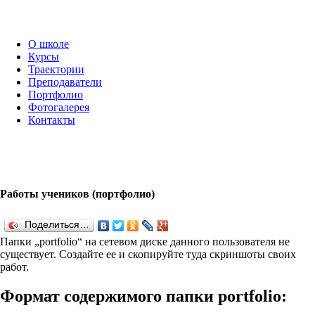
О школе
Курсы
Траектории
Преподаватели
Портфолио
Фотогалерея
Контакты
Работы учеников (портфолио)
Поделиться…
Папки „port­fo­lio“ на сетевом диске данного пользователя не
существует. Создайте ее и скопируйте туда скриншоты своих
работ.
Формат содержимого папки port­fo­lio: