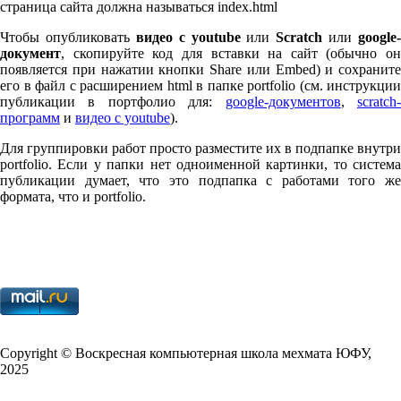
страница сайта должна называться index.html
Чтобы опубликовать
видео с youtube
или
Scratch
или
google-
документ
, скопируйте код для вставки на сайт (обычно он
появляется при нажатии кнопки Share или Embed) и сохраните
его в файл с расширением html в папке port­fo­lio (см. инструкции
публикации в портфолио для:
google-документов
,
scratch
программ
и
видео с youtube
).
Для группировки работ просто разместите их в подпапке внутри
port­fo­lio. Если у папки нет одноименной картинки, то система
публикации думает, что это подпапка с работами того же
формата, что и port­fo­lio.
Copy­right © Воскресная компьютерная школа мехмата
ЮФУ
,
2025