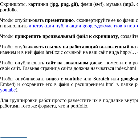
Скриншоты, картинки (
jpg, png, gif
), флеш (
swf
), музыка (
mp
3
, 
port­fo­lio.
Чтобы опубликовать
презентацию
, сконвертируйте ее во флеш
и выполнить
инструкции публикации google-документов в пор
Чтобы
прикрепить произвольный файл к скриншоту
, создай
Чтобы опубликовать
ссылку на работающий выложенный на с
именем и в ней файл href.txt с ссылкой на ваш сайт вида http://…
Чтобы опубликовать
сайт на локальном диске
, поместите в po
свой сайт. Главная страница сайта должна называться index.html
Чтобы опубликовать
видео с youtube
или
Scratch
или
google-
Embed) и сохраните его в файл с расширением html в папке po
youtube
).
Для группировки работ просто разместите их в подпапке внутри 
работами того же формата, что и port­fo­lio.