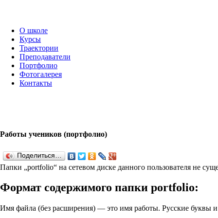
О школе
Курсы
Траектории
Преподаватели
Портфолио
Фотогалерея
Контакты
Работы учеников (портфолио)
Поделиться…
Папки „port­fo­lio“ на сетевом диске данного пользователя не су
Формат содержимого папки port­fo­lio:
Имя файла (без расширения) — это имя работы. Русские буквы 