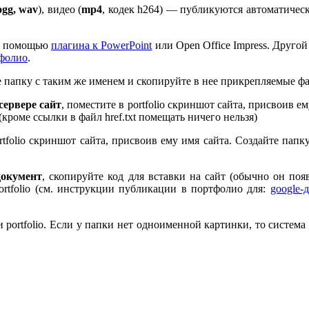
ogg, wav
), видео (
mp
4
, кодек h
264
) — публикуются автоматическ
 с помощью
плагина к Pow­er­Point
или Open Office Impress. Другой
тфолио
.
те папку с таким же именем и скопируйте в нее прикрепляемые ф
ервере сайт
, поместите в port­fo­lio скриншот сайта, присвоив 
 (кроме ссылки в файл href.txt помещать ничего нельзя)
rt­fo­lio скриншот сайта, присвоив ему имя сайта. Создайте пап
документ
, скопируйте код для вставки на сайт (обычно он по
rt­fo­lio (см. инструкции публикации в портфолио для:
google-
port­fo­lio. Если у папки нет одноименной картинки, то система