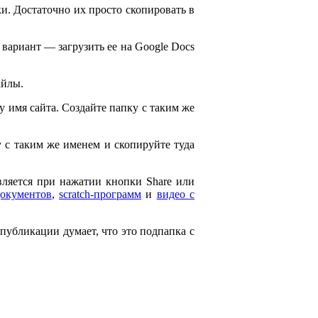
и. Достаточно их просто скопировать в
 вариант — загрузить ее на Google Docs
айлы.
ему имя сайта. Создайте папку с таким же
ку с таким же именем и скопируйте туда
является при нажатии кнопки Share или
документов
,
scratch-программ
и
видео с
 публикации думает, что это подпапка с