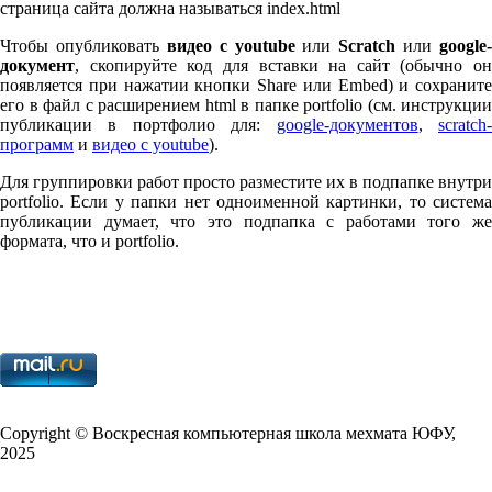
страница сайта должна называться index.html
Чтобы опубликовать
видео с youtube
или
Scratch
или
google-
документ
, скопируйте код для вставки на сайт (обычно он
появляется при нажатии кнопки Share или Embed) и сохраните
его в файл с расширением html в папке port­fo­lio (см. инструкции
публикации в портфолио для:
google-документов
,
scratch
программ
и
видео с youtube
).
Для группировки работ просто разместите их в подпапке внутри
port­fo­lio. Если у папки нет одноименной картинки, то система
публикации думает, что это подпапка с работами того же
формата, что и port­fo­lio.
Copy­right © Воскресная компьютерная школа мехмата
ЮФУ
,
2025