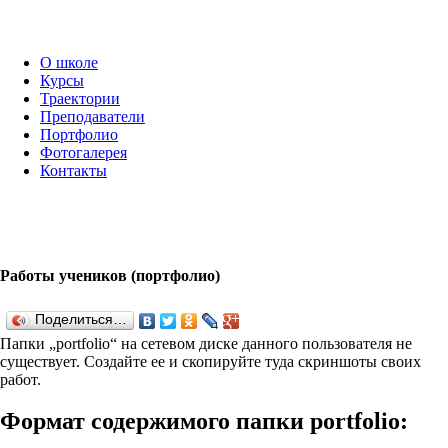
О школе
Курсы
Траектории
Преподаватели
Портфолио
Фотогалерея
Контакты
Работы учеников (портфолио)
Поделиться…
Папки „port­fo­lio“ на сетевом диске данного пользователя не
существует. Создайте ее и скопируйте туда скриншоты своих
работ.
Формат содержимого папки port­fo­lio: