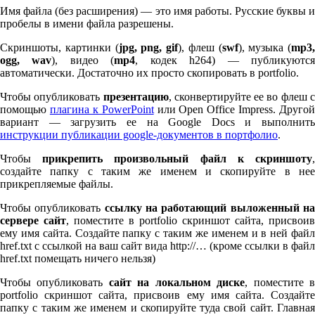
Имя файла (без расширения) — это имя работы. Русские буквы и
пробелы в имени файла разрешены.
Скриншоты, картинки (
jpg, png, gif
), флеш (
swf
), музыка (
mp
3
,
ogg, wav
), видео (
mp
4
, кодек h
264
) — публикуютс
автоматически. Достаточно их просто скопировать в port­fo­lio.
Чтобы опубликовать
презентацию
, сконвертируйте ее во флеш 
помощью
плагина к Pow­er­Point
или Open Office Impress. Другой
вариант — загрузить ее на Google Docs и выполнить
инструкции публикации google-документов в портфолио
.
Чтобы
прикрепить произвольный файл к скриншоту
создайте папку с таким же именем и скопируйте в нее
прикрепляемые файлы.
Чтобы опубликовать
ссылку на работающий выложенный н
сервере сайт
, поместите в port­fo­lio скриншот сайта, присвоив
ему имя сайта. Создайте папку с таким же именем и в ней файл
href.txt с ссылкой на ваш сайт вида http://… (кроме ссылки в файл
href.txt помещать ничего нельзя)
Чтобы опубликовать
сайт на локальном диске
, поместите 
port­fo­lio скриншот сайта, присвоив ему имя сайта. Создайте
папку с таким же именем и скопируйте туда свой сайт. Главная