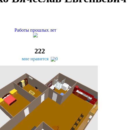
Работы прошлых лет
222
мне нравится
0