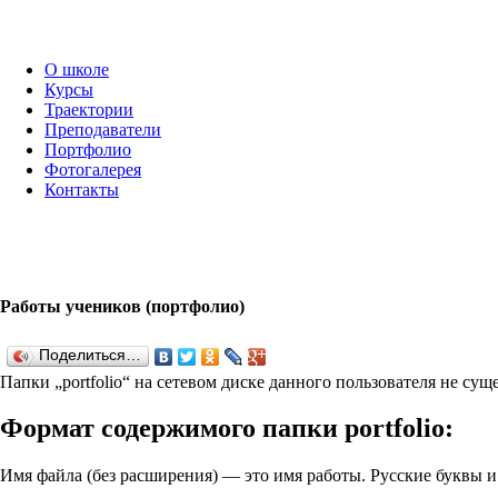
О школе
Курсы
Траектории
Преподаватели
Портфолио
Фотогалерея
Контакты
Работы учеников (портфолио)
Поделиться…
Папки „port­fo­lio“ на сетевом диске данного пользователя не су
Формат содержимого папки port­fo­lio:
Имя файла (без расширения) — это имя работы. Русские буквы 