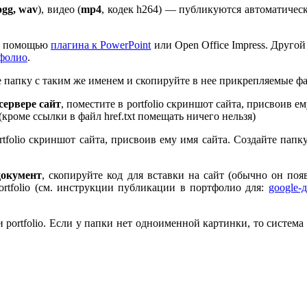
ogg, wav
), видео (
mp
4
, кодек h
264
) — публикуются автоматическ
 с помощью
плагина к Pow­er­Point
или Open Office Impress. Другой
тфолио
.
те папку с таким же именем и скопируйте в нее прикрепляемые ф
ервере сайт
, поместите в port­fo­lio скриншот сайта, присвоив 
 (кроме ссылки в файл href.txt помещать ничего нельзя)
rt­fo­lio скриншот сайта, присвоив ему имя сайта. Создайте пап
документ
, скопируйте код для вставки на сайт (обычно он по
rt­fo­lio (см. инструкции публикации в портфолио для:
google-
port­fo­lio. Если у папки нет одноименной картинки, то система