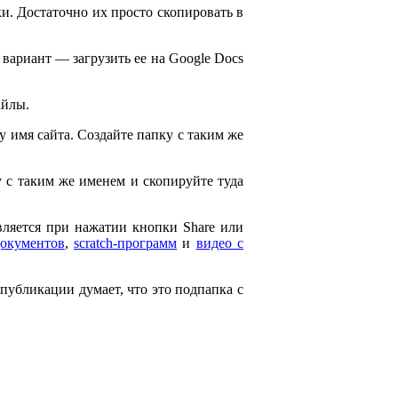
и. Достаточно их просто скопировать в
 вариант — загрузить ее на Google Docs
айлы.
ему имя сайта. Создайте папку с таким же
ку с таким же именем и скопируйте туда
является при нажатии кнопки Share или
документов
,
scratch-программ
и
видео с
 публикации думает, что это подпапка с