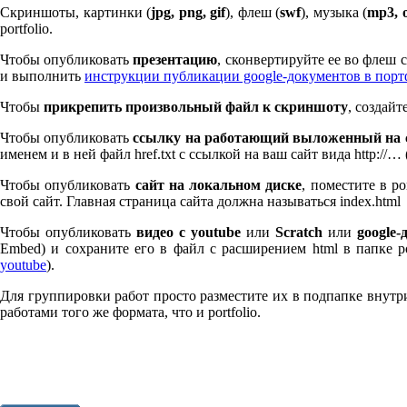
Скриншоты, картинки (
jpg, png, gif
), флеш (
swf
), музыка (
mp
3
, 
port­fo­lio.
Чтобы опубликовать
презентацию
, сконвертируйте ее во флеш
и выполнить
инструкции публикации google-документов в пор
Чтобы
прикрепить произвольный файл к скриншоту
, создай
Чтобы опубликовать
ссылку на работающий выложенный на с
именем и в ней файл href.txt с ссылкой на ваш сайт вида http://…
Чтобы опубликовать
сайт на локальном диске
, поместите в po
свой сайт. Главная страница сайта должна называться index.html
Чтобы опубликовать
видео с youtube
или
Scratch
или
google-
Embed) и сохраните его в файл с расширением html в папке po
youtube
).
Для группировки работ просто разместите их в подпапке внутри 
работами того же формата, что и port­fo­lio.