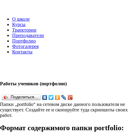
О школе
Курсы
Траектории
Преподаватели
Портфолио
Фотогалерея
Контакты
Работы учеников (портфолио)
Поделиться…
Папки „port­fo­lio“ на сетевом диске данного пользователя не
существует. Создайте ее и скопируйте туда скриншоты своих
работ.
Формат содержимого папки port­fo­lio: