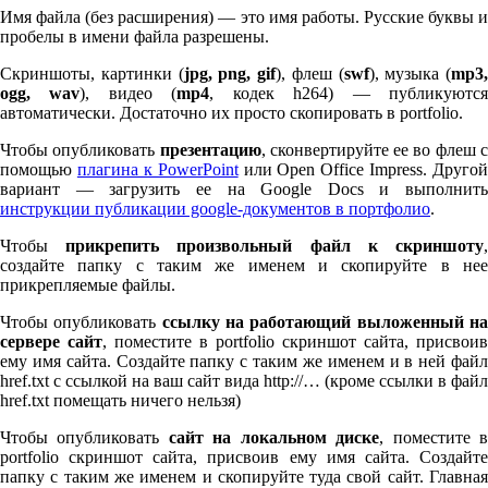
Имя файла (без расширения) — это имя работы. Русские буквы и
пробелы в имени файла разрешены.
Скриншоты, картинки (
jpg, png, gif
), флеш (
swf
), музыка (
mp
3
,
ogg, wav
), видео (
mp
4
, кодек h
264
) — публикуютс
автоматически. Достаточно их просто скопировать в port­fo­lio.
Чтобы опубликовать
презентацию
, сконвертируйте ее во флеш 
помощью
плагина к Pow­er­Point
или Open Office Impress. Другой
вариант — загрузить ее на Google Docs и выполнить
инструкции публикации google-документов в портфолио
.
Чтобы
прикрепить произвольный файл к скриншоту
создайте папку с таким же именем и скопируйте в нее
прикрепляемые файлы.
Чтобы опубликовать
ссылку на работающий выложенный н
сервере сайт
, поместите в port­fo­lio скриншот сайта, присвоив
ему имя сайта. Создайте папку с таким же именем и в ней файл
href.txt с ссылкой на ваш сайт вида http://… (кроме ссылки в файл
href.txt помещать ничего нельзя)
Чтобы опубликовать
сайт на локальном диске
, поместите 
port­fo­lio скриншот сайта, присвоив ему имя сайта. Создайте
папку с таким же именем и скопируйте туда свой сайт. Главная