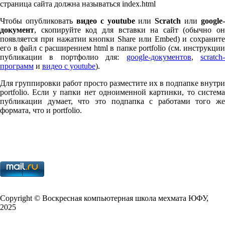
страница сайта должна называться index.html
Чтобы опубликовать
видео с youtube
или
Scratch
или
google-
документ
, скопируйте код для вставки на сайт (обычно он
появляется при нажатии кнопки Share или Embed) и сохраните
его в файл с расширением html в папке port­fo­lio (см. инструкции
публикации в портфолио для:
google-документов
,
scratch
программ
и
видео с youtube
).
Для группировки работ просто разместите их в подпапке внутри
port­fo­lio. Если у папки нет одноименной картинки, то система
публикации думает, что это подпапка с работами того же
формата, что и port­fo­lio.
Copy­right © Воскресная компьютерная школа мехмата
ЮФУ
,
2025