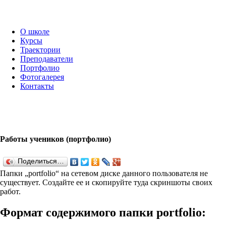
О школе
Курсы
Траектории
Преподаватели
Портфолио
Фотогалерея
Контакты
Работы учеников (портфолио)
Поделиться…
Папки „port­fo­lio“ на сетевом диске данного пользователя не
существует. Создайте ее и скопируйте туда скриншоты своих
работ.
Формат содержимого папки port­fo­lio: