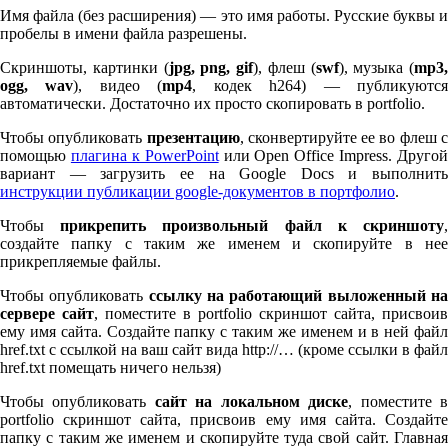
Имя файла (без расширения) — это имя работы. Русские буквы и
пробелы в имени файла разрешены.
Скриншоты, картинки (
jpg, png, gif
), флеш (
swf
), музыка (
mp
3
,
ogg, wav
), видео (
mp
4
, кодек h
264
) — публикуютс
автоматически. Достаточно их просто скопировать в port­fo­lio.
Чтобы опубликовать
презентацию
, сконвертируйте ее во флеш 
помощью
плагина к Pow­er­Point
или Open Office Impress. Другой
вариант — загрузить ее на Google Docs и выполнить
инструкции публикации google-документов в портфолио
.
Чтобы
прикрепить произвольный файл к скриншоту
создайте папку с таким же именем и скопируйте в нее
прикрепляемые файлы.
Чтобы опубликовать
ссылку на работающий выложенный н
сервере сайт
, поместите в port­fo­lio скриншот сайта, присвоив
ему имя сайта. Создайте папку с таким же именем и в ней файл
href.txt с ссылкой на ваш сайт вида http://… (кроме ссылки в файл
href.txt помещать ничего нельзя)
Чтобы опубликовать
сайт на локальном диске
, поместите 
port­fo­lio скриншот сайта, присвоив ему имя сайта. Создайте
папку с таким же именем и скопируйте туда свой сайт. Главная