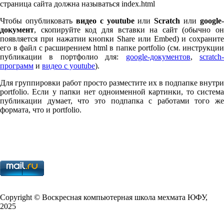
страница сайта должна называться index.html
Чтобы опубликовать
видео с youtube
или
Scratch
или
google-
документ
, скопируйте код для вставки на сайт (обычно он
появляется при нажатии кнопки Share или Embed) и сохраните
его в файл с расширением html в папке port­fo­lio (см. инструкции
публикации в портфолио для:
google-документов
,
scratch
программ
и
видео с youtube
).
Для группировки работ просто разместите их в подпапке внутри
port­fo­lio. Если у папки нет одноименной картинки, то система
публикации думает, что это подпапка с работами того же
формата, что и port­fo­lio.
Copy­right © Воскресная компьютерная школа мехмата
ЮФУ
,
2025