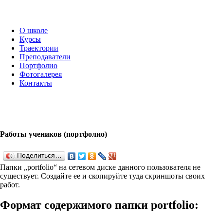
О школе
Курсы
Траектории
Преподаватели
Портфолио
Фотогалерея
Контакты
Работы учеников (портфолио)
Поделиться…
Папки „port­fo­lio“ на сетевом диске данного пользователя не
существует. Создайте ее и скопируйте туда скриншоты своих
работ.
Формат содержимого папки port­fo­lio: