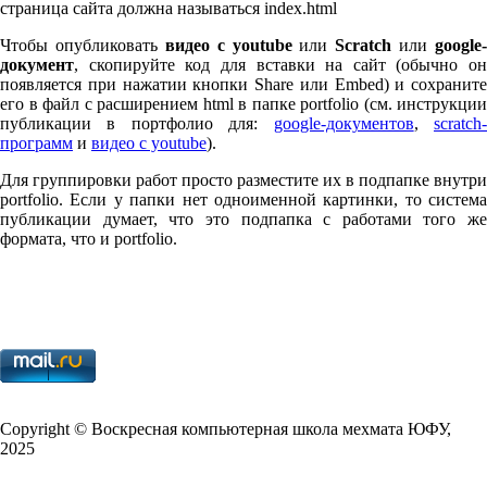
страница сайта должна называться index.html
Чтобы опубликовать
видео с youtube
или
Scratch
или
google-
документ
, скопируйте код для вставки на сайт (обычно он
появляется при нажатии кнопки Share или Embed) и сохраните
его в файл с расширением html в папке port­fo­lio (см. инструкции
публикации в портфолио для:
google-документов
,
scratch
программ
и
видео с youtube
).
Для группировки работ просто разместите их в подпапке внутри
port­fo­lio. Если у папки нет одноименной картинки, то система
публикации думает, что это подпапка с работами того же
формата, что и port­fo­lio.
Copy­right © Воскресная компьютерная школа мехмата
ЮФУ
,
2025