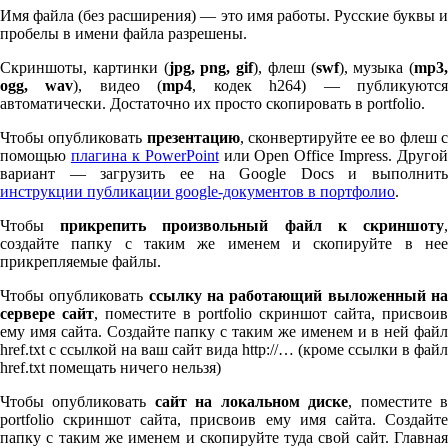
Имя файла (без расширения) — это имя работы. Русские буквы и
пробелы в имени файла разрешены.
Скриншоты, картинки (
jpg, png, gif
), флеш (
swf
), музыка (
mp
3
,
ogg, wav
), видео (
mp
4
, кодек h
264
) — публикуютс
автоматически. Достаточно их просто скопировать в port­fo­lio.
Чтобы опубликовать
презентацию
, сконвертируйте ее во флеш 
помощью
плагина к Pow­er­Point
или Open Office Impress. Другой
вариант — загрузить ее на Google Docs и выполнить
инструкции публикации google-документов в портфолио
.
Чтобы
прикрепить произвольный файл к скриншоту
создайте папку с таким же именем и скопируйте в нее
прикрепляемые файлы.
Чтобы опубликовать
ссылку на работающий выложенный н
сервере сайт
, поместите в port­fo­lio скриншот сайта, присвоив
ему имя сайта. Создайте папку с таким же именем и в ней файл
href.txt с ссылкой на ваш сайт вида http://… (кроме ссылки в файл
href.txt помещать ничего нельзя)
Чтобы опубликовать
сайт на локальном диске
, поместите 
port­fo­lio скриншот сайта, присвоив ему имя сайта. Создайте
папку с таким же именем и скопируйте туда свой сайт. Главная