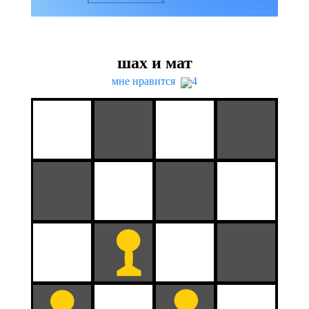
шах и мат
мне нравится
4