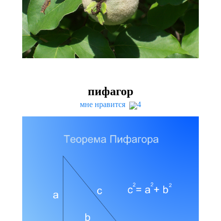
пифагор
мне нравится
4