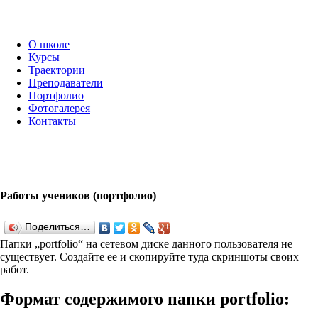
О школе
Курсы
Траектории
Преподаватели
Портфолио
Фотогалерея
Контакты
Работы учеников (портфолио)
Поделиться…
Папки „port­fo­lio“ на сетевом диске данного пользователя не
существует. Создайте ее и скопируйте туда скриншоты своих
работ.
Формат содержимого папки port­fo­lio: