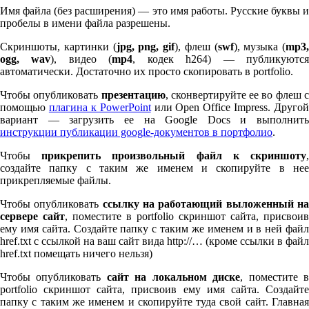
Имя файла (без расширения) — это имя работы. Русские буквы и
пробелы в имени файла разрешены.
Скриншоты, картинки (
jpg, png, gif
), флеш (
swf
), музыка (
mp
3
,
ogg, wav
), видео (
mp
4
, кодек h
264
) — публикуютс
автоматически. Достаточно их просто скопировать в port­fo­lio.
Чтобы опубликовать
презентацию
, сконвертируйте ее во флеш 
помощью
плагина к Pow­er­Point
или Open Office Impress. Другой
вариант — загрузить ее на Google Docs и выполнить
инструкции публикации google-документов в портфолио
.
Чтобы
прикрепить произвольный файл к скриншоту
создайте папку с таким же именем и скопируйте в нее
прикрепляемые файлы.
Чтобы опубликовать
ссылку на работающий выложенный н
сервере сайт
, поместите в port­fo­lio скриншот сайта, присвоив
ему имя сайта. Создайте папку с таким же именем и в ней файл
href.txt с ссылкой на ваш сайт вида http://… (кроме ссылки в файл
href.txt помещать ничего нельзя)
Чтобы опубликовать
сайт на локальном диске
, поместите 
port­fo­lio скриншот сайта, присвоив ему имя сайта. Создайте
папку с таким же именем и скопируйте туда свой сайт. Главная