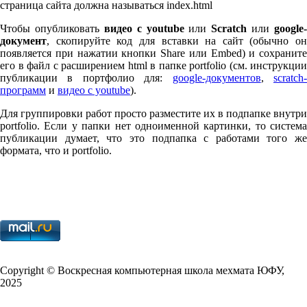
страница сайта должна называться index.html
Чтобы опубликовать
видео с youtube
или
Scratch
или
google-
документ
, скопируйте код для вставки на сайт (обычно он
появляется при нажатии кнопки Share или Embed) и сохраните
его в файл с расширением html в папке port­fo­lio (см. инструкции
публикации в портфолио для:
google-документов
,
scratch
программ
и
видео с youtube
).
Для группировки работ просто разместите их в подпапке внутри
port­fo­lio. Если у папки нет одноименной картинки, то система
публикации думает, что это подпапка с работами того же
формата, что и port­fo­lio.
Copy­right © Воскресная компьютерная школа мехмата
ЮФУ
,
2025