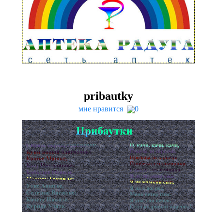
prib­autky
мне нравится
0