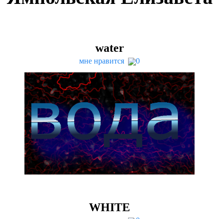
water
мне нравится
0
WHITE