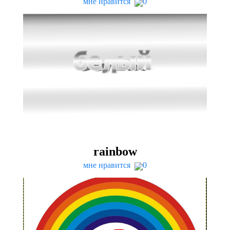
мне нравится
0
rain­bow
мне нравится
0