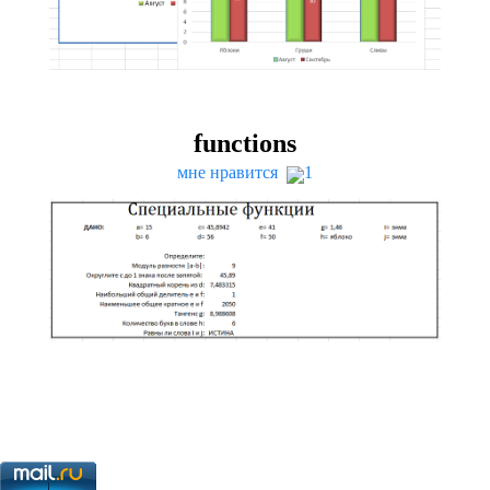
func­tions
мне нравится
1