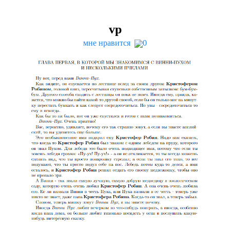
vp
мне нравится
0