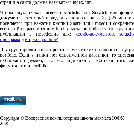
страница сайта должна называться index.html
Чтобы опубликовать
видео с youtube
или
Scratch
или
google-
документ
, скопируйте код для вставки на сайт (обычно он
появляется при нажатии кнопки Share или Embed) и сохраните
его в файл с расширением html в папке port­fo­lio (см. инструкции
публикации в портфолио для:
google-документов
,
scratch
программ
и
видео с youtube
).
Для группировки работ просто разместите их в подпапке внутри
port­fo­lio. Если у папки нет одноименной картинки, то система
публикации думает, что это подпапка с работами того же
формата, что и port­fo­lio.
Copy­right © Воскресная компьютерная школа мехмата
ЮФУ
,
2025