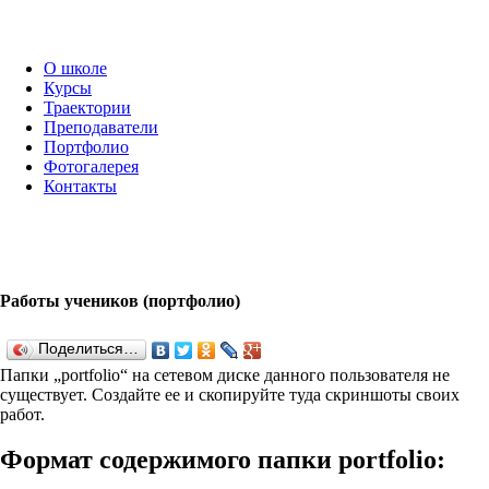
О школе
Курсы
Траектории
Преподаватели
Портфолио
Фотогалерея
Контакты
Работы учеников (портфолио)
Поделиться…
Папки „port­fo­lio“ на сетевом диске данного пользователя не
существует. Создайте ее и скопируйте туда скриншоты своих
работ.
Формат содержимого папки port­fo­lio: