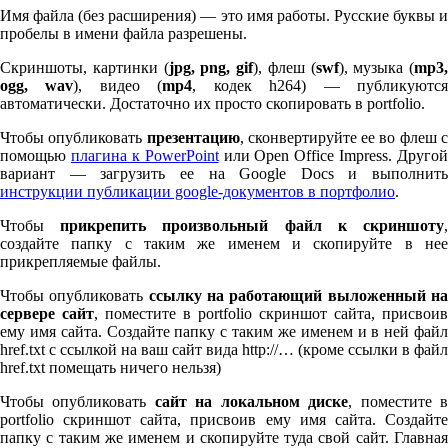
Имя файла (без расширения) — это имя работы. Русские буквы и
пробелы в имени файла разрешены.
Скриншоты, картинки (
jpg, png, gif
), флеш (
swf
), музыка (
mp
3
,
ogg, wav
), видео (
mp
4
, кодек h
264
) — публикуютс
автоматически. Достаточно их просто скопировать в port­fo­lio.
Чтобы опубликовать
презентацию
, сконвертируйте ее во флеш 
помощью
плагина к Pow­er­Point
или Open Office Impress. Другой
вариант — загрузить ее на Google Docs и выполнить
инструкции публикации google-документов в портфолио
.
Чтобы
прикрепить произвольный файл к скриншоту
создайте папку с таким же именем и скопируйте в нее
прикрепляемые файлы.
Чтобы опубликовать
ссылку на работающий выложенный н
сервере сайт
, поместите в port­fo­lio скриншот сайта, присвоив
ему имя сайта. Создайте папку с таким же именем и в ней файл
href.txt с ссылкой на ваш сайт вида http://… (кроме ссылки в файл
href.txt помещать ничего нельзя)
Чтобы опубликовать
сайт на локальном диске
, поместите 
port­fo­lio скриншот сайта, присвоив ему имя сайта. Создайте
папку с таким же именем и скопируйте туда свой сайт. Главная