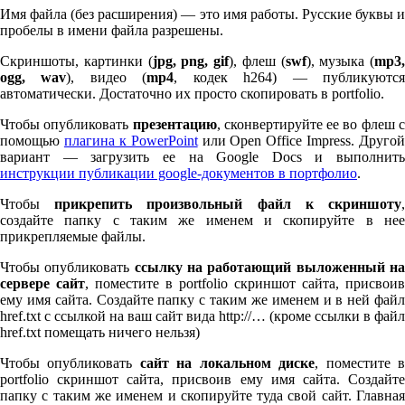
Имя файла (без расширения) — это имя работы. Русские буквы и
пробелы в имени файла разрешены.
Скриншоты, картинки (
jpg, png, gif
), флеш (
swf
), музыка (
mp
3
,
ogg, wav
), видео (
mp
4
, кодек h
264
) — публикуютс
автоматически. Достаточно их просто скопировать в port­fo­lio.
Чтобы опубликовать
презентацию
, сконвертируйте ее во флеш 
помощью
плагина к Pow­er­Point
или Open Office Impress. Другой
вариант — загрузить ее на Google Docs и выполнить
инструкции публикации google-документов в портфолио
.
Чтобы
прикрепить произвольный файл к скриншоту
создайте папку с таким же именем и скопируйте в нее
прикрепляемые файлы.
Чтобы опубликовать
ссылку на работающий выложенный н
сервере сайт
, поместите в port­fo­lio скриншот сайта, присвоив
ему имя сайта. Создайте папку с таким же именем и в ней файл
href.txt с ссылкой на ваш сайт вида http://… (кроме ссылки в файл
href.txt помещать ничего нельзя)
Чтобы опубликовать
сайт на локальном диске
, поместите 
port­fo­lio скриншот сайта, присвоив ему имя сайта. Создайте
папку с таким же именем и скопируйте туда свой сайт. Главная