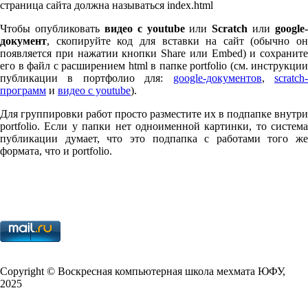
страница сайта должна называться index.html
Чтобы опубликовать
видео с youtube
или
Scratch
или
google-
документ
, скопируйте код для вставки на сайт (обычно он
появляется при нажатии кнопки Share или Embed) и сохраните
его в файл с расширением html в папке port­fo­lio (см. инструкции
публикации в портфолио для:
google-документов
,
scratch
программ
и
видео с youtube
).
Для группировки работ просто разместите их в подпапке внутри
port­fo­lio. Если у папки нет одноименной картинки, то система
публикации думает, что это подпапка с работами того же
формата, что и port­fo­lio.
Copy­right © Воскресная компьютерная школа мехмата
ЮФУ
,
2025