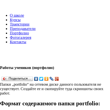
О школе
Курсы
Траектории
Преподаватели
Портфолио
Фотогалерея
Контакты
Работы учеников (портфолио)
Поделиться…
Папки „port­fo­lio“ на сетевом диске данного пользователя не
существует. Создайте ее и скопируйте туда скриншоты своих
работ.
Формат содержимого папки port­fo­lio: