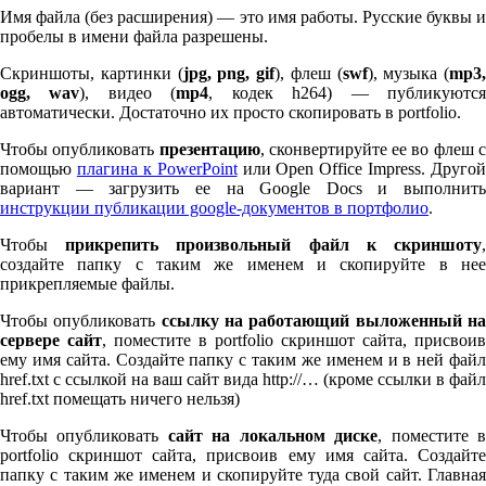
Имя файла (без расширения) — это имя работы. Русские буквы и
пробелы в имени файла разрешены.
Скриншоты, картинки (
jpg, png, gif
), флеш (
swf
), музыка (
mp
3
,
ogg, wav
), видео (
mp
4
, кодек h
264
) — публикуютс
автоматически. Достаточно их просто скопировать в port­fo­lio.
Чтобы опубликовать
презентацию
, сконвертируйте ее во флеш 
помощью
плагина к Pow­er­Point
или Open Office Impress. Другой
вариант — загрузить ее на Google Docs и выполнить
инструкции публикации google-документов в портфолио
.
Чтобы
прикрепить произвольный файл к скриншоту
создайте папку с таким же именем и скопируйте в нее
прикрепляемые файлы.
Чтобы опубликовать
ссылку на работающий выложенный н
сервере сайт
, поместите в port­fo­lio скриншот сайта, присвоив
ему имя сайта. Создайте папку с таким же именем и в ней файл
href.txt с ссылкой на ваш сайт вида http://… (кроме ссылки в файл
href.txt помещать ничего нельзя)
Чтобы опубликовать
сайт на локальном диске
, поместите 
port­fo­lio скриншот сайта, присвоив ему имя сайта. Создайте
папку с таким же именем и скопируйте туда свой сайт. Главная