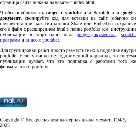
страница сайта должна называться index.html
Чтобы опубликовать
видео с youtube
или
Scratch
или
google-
документ
, скопируйте код для вставки на сайт (обычно он
появляется при нажатии кнопки Share или Embed) и сохраните
его в файл с расширением html в папке port­fo­lio (см. инструкции
публикации в портфолио для:
google-документов
,
scratch
программ
и
видео с youtube
).
Для группировки работ просто разместите их в подпапке внутри
port­fo­lio. Если у папки нет одноименной картинки, то система
публикации думает, что это подпапка с работами того же
формата, что и port­fo­lio.
Copy­right © Воскресная компьютерная школа мехмата
ЮФУ
,
2025