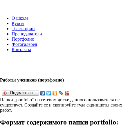
О школе
Курсы
Траектории
Преподаватели
Портфолио
Фотогалерея
Контакты
Работы учеников (портфолио)
Поделиться…
Папки „port­fo­lio“ на сетевом диске данного пользователя не
существует. Создайте ее и скопируйте туда скриншоты своих
работ.
Формат содержимого папки port­fo­lio: