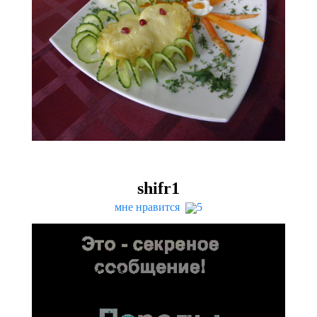
shifr
1
мне нравится
5