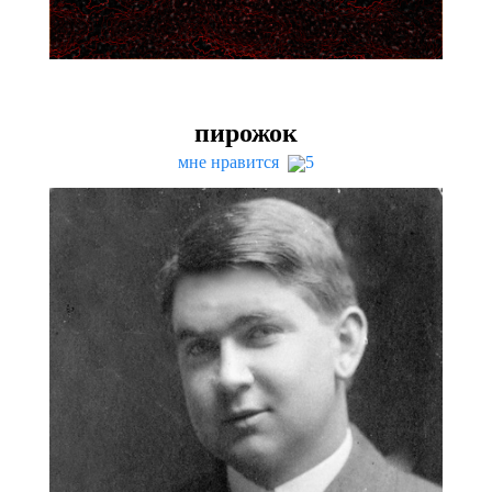
пирожок
мне нравится
5