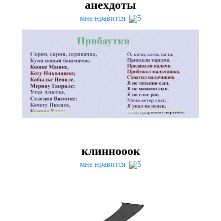
анехдоты
мне нравится
5
клиннооок
мне нравится
5