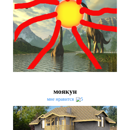
моякун
мне нравится
5