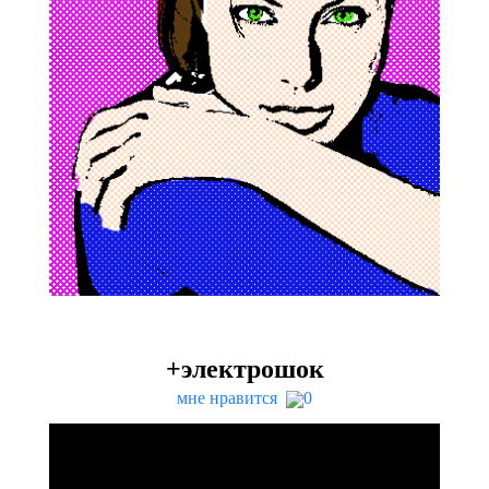
+электрошок
мне нравится
0