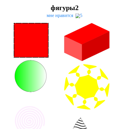
фягуры
2
мне нравится
5