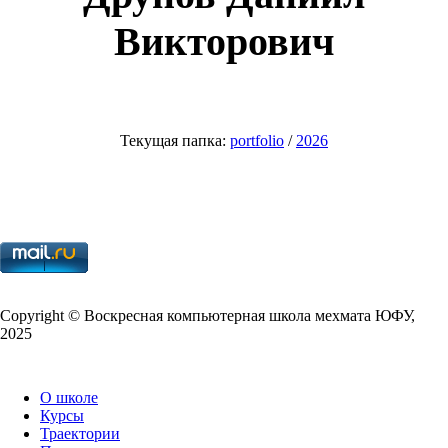
Викторович
Текущая папка:
port­fo­lio
/
2026
Copy­right © Воскресная компьютерная школа мехмата
ЮФУ
,
2025
О школе
Курсы
Траектории